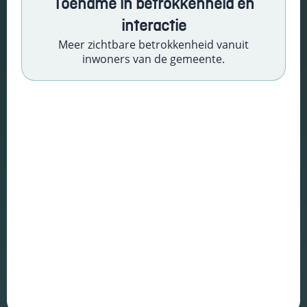
Toename in betrokkenheid en
keuzes van
interactie
gebruikers te
onthouden om
Meer zichtbare betrokkenheid vanuit
zo de ervaring
inwoners van de gemeente.
te verbeteren
en
personaliseren.
VVD Moerdijk
Schakel
analytische
cookies in
Deze
cookies
helpen ons
te begrijpen
hoe
bezoekers
omgaan met
onze
website,
fouten
ontdekken