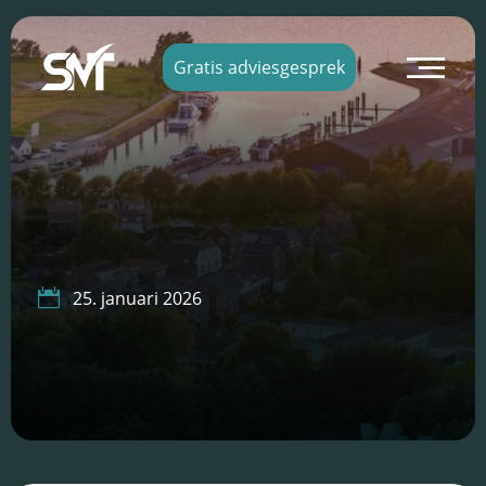
×
Gratis adviesgesprek

25. januari 2026