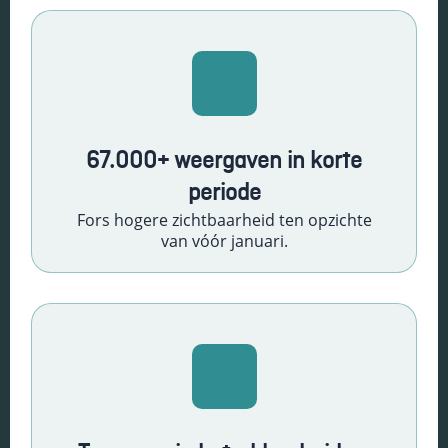
Schakel
marketingcookies
in
Deze cookies
worden gebruikt
om de effectiviteit
van advertenties bij
67.000+ weergaven in korte
te houden om een
periode
relevantere dienst
te bieden en betere
Fors hogere zichtbaarheid ten opzichte
advertenties weer
van vóór januari.
te geven die
aansluiten bij je
interesses.
Schakel
functionele
cookies in
Deze cookies
verzamelen
data om