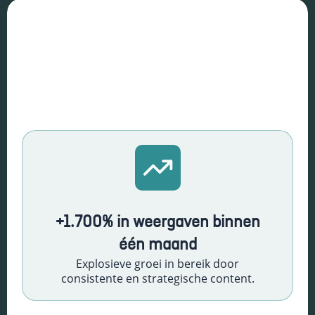
Essentiële Cookies
Deze cookies maken
kernfunctionaliteiten
mogelijk, zoals
+1.700% in weergaven binnen
beveiliging,
identiteitscontrole
één maand
en netwerkbeheer.
Explosieve groei in bereik door
Deze cookies
consistente en strategische content.
kunnen niet worden
uitgeschakeld.