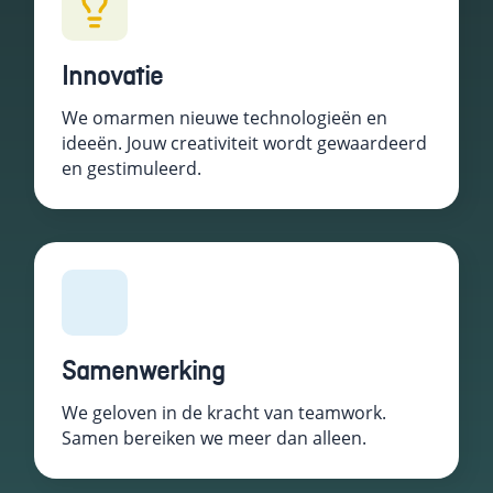
Schakel
marketingcookies
Innovatie
in
Deze cookies
We omarmen nieuwe technologieën en
worden gebruikt
ideeën. Jouw creativiteit wordt gewaardeerd
om de effectiviteit
van advertenties bij
en gestimuleerd.
te houden om een
relevantere dienst
te bieden en betere
advertenties weer
te geven die
aansluiten bij je
interesses.
Samenwerking
Schakel
functionele
We geloven in de kracht van teamwork.
cookies in
Samen bereiken we meer dan alleen.
Deze cookies
verzamelen
data om