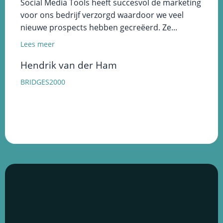
Social Media Tools heeft succesvol de marketing
He
voor ons bedrijf verzorgd waardoor we veel
Dy
nieuwe prospects hebben gecreëerd. Ze...
ve
Lees meer
Le
Hendrik van der Ham
De
BRIDGES2000
Fee