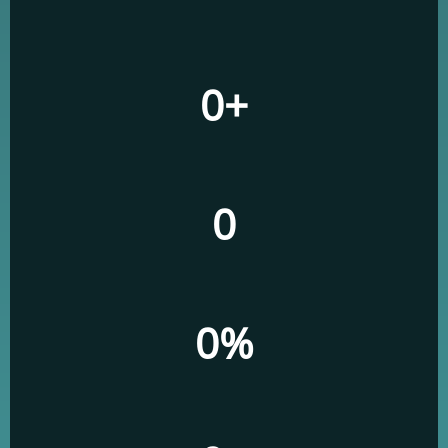
0
+
0
0
%