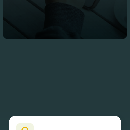
Essentiële Cookies
Deze cookies maken
kernfunctionaliteiten
mogelijk, zoals
beveiliging,
identiteitscontrole
en netwerkbeheer.
Deze cookies
kunnen niet worden
uitgeschakeld.