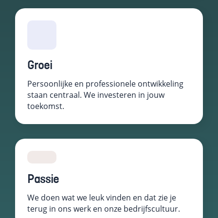
keuzes van
gebruikers te
onthouden om
zo de ervaring
te verbeteren
en
Groei
personaliseren.
Persoonlijke en professionele ontwikkeling
staan centraal. We investeren in jouw
Schakel
toekomst.
analytische
cookies in
Deze
cookies
helpen ons
te begrijpen
hoe
bezoekers
Passie
omgaan met
onze
We doen wat we leuk vinden en dat zie je
website,
terug in ons werk en onze bedrijfscultuur.
fouten
ontdekken