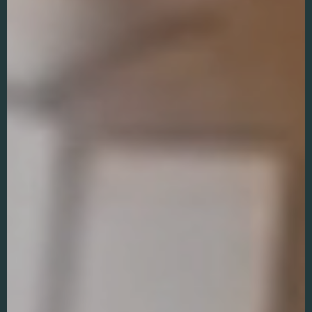
Schakel
marketingcookies
in
Deze cookies
worden gebruikt
om de effectiviteit
van advertenties bij
te houden om een
relevantere dienst
te bieden en betere
advertenties weer
te geven die
aansluiten bij je
interesses.
Schakel
functionele
cookies in
Deze cookies
verzamelen
data om