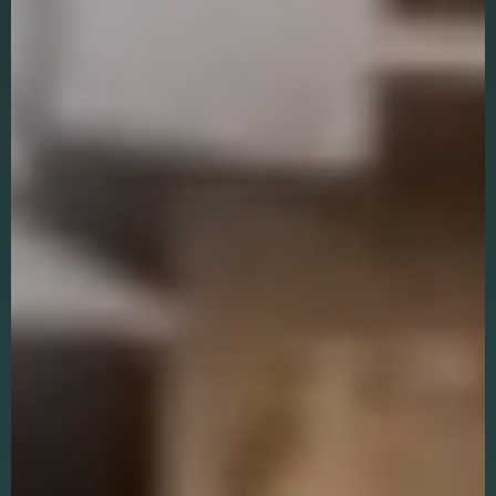
en om
betere
algehele
analyses uit
te voeren.