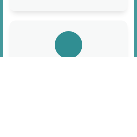
Diversifieer uw contentstrategie
Voeg GIFs toe aan uw contentstrategie,
waardoor u in staat bent om uw
boodschap op een frisse en boeiende
manier over te brengen.