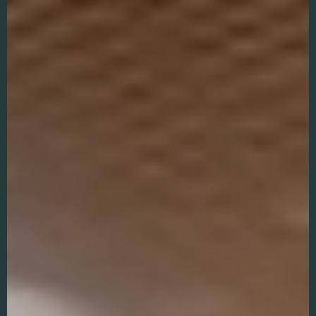
Essentiële Cookies
Deze cookies maken
kernfunctionaliteiten
mogelijk, zoals
beveiliging,
identiteitscontrole
en netwerkbeheer.
Deze cookies
kunnen niet worden
uitgeschakeld.