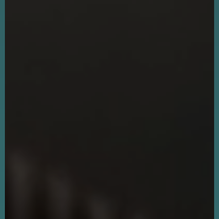
Breng uw merk
tot leven met bewegende
beelden.