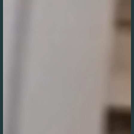
keuzes van
gebruikers te
onthouden om
zo de ervaring
te verbeteren
en
personaliseren.
Schakel
analytische
cookies in
Deze
cookies
helpen ons
te begrijpen
hoe
bezoekers
omgaan met
onze
website,
fouten
ontdekken