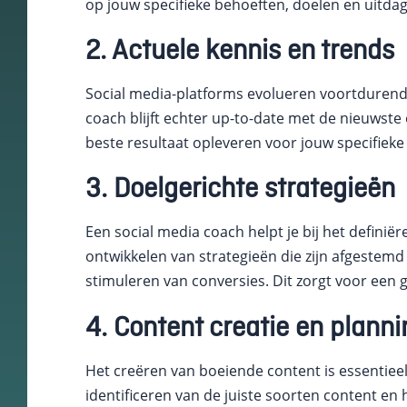
op jouw specifieke behoeften, doelen en uitdag
Schakel
2. Actuele kennis en trends
marketingcookies
in
Deze cookies
Social media-platforms evolueren voortdurend, 
worden gebruikt
coach blijft echter up-to-date met de nieuwst
om de effectiviteit
van advertenties bij
beste resultaat opleveren voor jouw specifieke
te houden om een
relevantere dienst
3. Doelgerichte strategieën
te bieden en betere
advertenties weer
te geven die
Een social media coach helpt je bij het definië
aansluiten bij je
ontwikkelen van strategieën die zijn afgestemd
interesses.
stimuleren van conversies. Dit zorgt voor een g
Schakel
4. Content creatie en planni
functionele
cookies in
Het creëren van boeiende content is essentieel
Deze cookies
verzamelen
identificeren van de juiste soorten content en 
data om