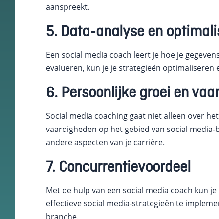
aanspreekt.
keuzes van
gebruikers te
5. Data-analyse en optimali
onthouden om
zo de ervaring
te verbeteren
Een social media coach leert je hoe je gegeven
en
personaliseren.
evalueren, kun je je strategieën optimalisere
6. Persoonlijke groei en va
Schakel
analytische
Social media coaching gaat niet alleen over het
cookies in
Deze
vaardigheden op het gebied van social media-b
cookies
andere aspecten van je carrière.
helpen ons
te begrijpen
7. Concurrentievoordeel
hoe
bezoekers
omgaan met
Met de hulp van een social media coach kun je
onze
website,
effectieve social media-strategieën te implem
fouten
branche.
ontdekken