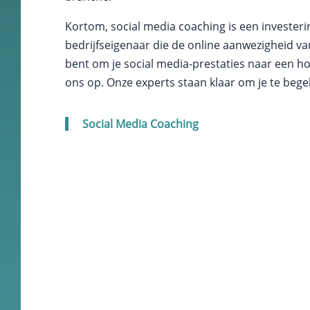
en om
Kortom, social media coaching is een investering
betere
algehele
bedrijfseigenaar die de online aanwezigheid van
analyses uit
bent om je social media-prestaties naar een h
te voeren.
ons op. Onze experts staan klaar om je te bege
Social Media Coaching