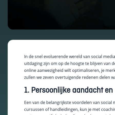
In de snel evoluerende wereld van social media
Essentiële Cookies
uitdaging zijn om op de hoogte te blijven van d
Deze cookies maken
online aanwezigheid wilt optimaliseren, je merk
kernfunctionaliteiten
zullen we zeven overtuigende redenen delen w
mogelijk, zoals
beveiliging,
identiteitscontrole
1. Persoonlijke aandacht en
en netwerkbeheer.
Deze cookies
Een van de belangrijkste voordelen van social m
kunnen niet worden
uitgeschakeld.
cursussen of handleidingen, kun je met coachin