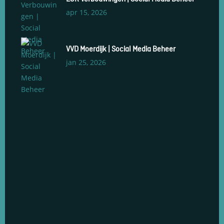
en om
apr 15, 2026
betere
algehele
analyses uit
te voeren.
VVD Moerdijk | Social Media Beheer
jan 25, 2026
Social Media Management
Social Media Advertenties
Social Media Groeiservice
Web Development & Design
Social Media Opleidingen