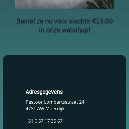
Schakel
marketingcookies
Bestel ze nu voor slechts €13,99
in
Deze cookies
in onze webshop!
worden gebruikt
om de effectiviteit
van advertenties bij
te houden om een
relevantere dienst
te bieden en betere
advertenties weer
te geven die
aansluiten bij je
interesses.
Adresgegevens
Schakel
Pastoor Lombartsstraat 24
functionele
4781 AW Moerdijk
cookies in
Deze cookies
+31 6 57 17 35 67
verzamelen
data om