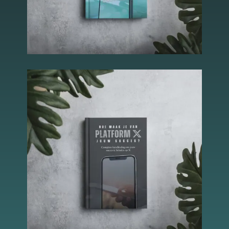
Essentiële Cookies
Deze cookies maken
kernfunctionaliteiten
mogelijk, zoals
beveiliging,
identiteitscontrole
en netwerkbeheer.
Deze cookies
kunnen niet worden
uitgeschakeld.