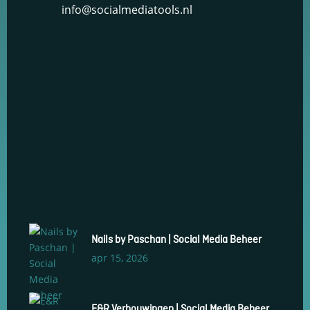
info@socialmediatools.nl
keuzes van
gebruikers te
onthouden om
zo de ervaring
te verbeteren
en
personaliseren.
Schakel
analytische
cookies in
Deze
cookies
helpen ons
te begrijpen
hoe
Nails by Paschan | Social Media Beheer
bezoekers
omgaan met
apr 15, 2026
onze
website,
fouten
E&R Verbouwingen | Social Media Beheer
ontdekken