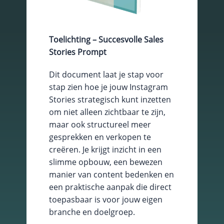
Toelichting – Succesvolle Sales
Stories Prompt
Dit document laat je stap voor
stap zien hoe je jouw Instagram
Stories strategisch kunt inzetten
om niet alleen zichtbaar te zijn,
Essentiële Cookies
maar ook structureel meer
Deze cookies maken
gesprekken en verkopen te
kernfunctionaliteiten
creëren. Je krijgt inzicht in een
mogelijk, zoals
slimme opbouw, een bewezen
beveiliging,
identiteitscontrole
manier van content bedenken en
en netwerkbeheer.
een praktische aanpak die direct
Deze cookies
toepasbaar is voor jouw eigen
kunnen niet worden
uitgeschakeld.
branche en doelgroep.