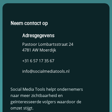
en om
betere
algehele
analyses uit
Neem contact op
te voeren.
Adresgegevens
Pastoor Lombartsstraat 24
4781 AW Moerdijk
+31 6 57 17 35 67
info@socialmediatools.nl
Social Media Tools helpt ondernemers
naar meer zichtbaarheid en
geïnteresseerde volgers waardoor de
omzet stijgt.