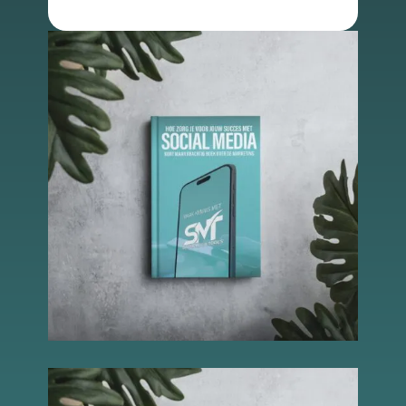
Schakel
marketingcookies
in
Deze cookies
worden gebruikt
om de effectiviteit
van advertenties bij
te houden om een
relevantere dienst
te bieden en betere
advertenties weer
te geven die
aansluiten bij je
interesses.
Schakel
functionele
cookies in
Deze cookies
verzamelen
data om