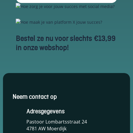
en om
betere
algehele
analyses uit
te voeren.
Bestel ze nu voor slechts €13,99
in onze webshop!
Neem contact op
Adresgegevens
Pastoor Lombartsstraat 24
4781 AW Moerdijk