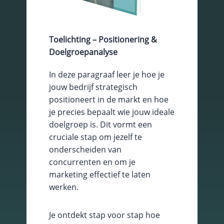
Toelichting – Positionering &
Doelgroepanalyse
In deze paragraaf leer je hoe je
jouw bedrijf strategisch
positioneert in de markt en hoe
je precies bepaalt wie jouw ideale
Essentiële Cookies
doelgroep is. Dit vormt een
Deze cookies maken
cruciale stap om jezelf te
kernfunctionaliteiten
onderscheiden van
mogelijk, zoals
concurrenten en om je
beveiliging,
identiteitscontrole
marketing effectief te laten
en netwerkbeheer.
werken.
Deze cookies
kunnen niet worden
uitgeschakeld.
Je ontdekt stap voor stap hoe