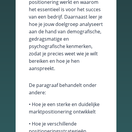
positionering werkt en waarom
het essentieel is voor het succes
Schakel
marketingcookies
van een bedrijf. Daarnaast leer je
in
hoe je jouw doelgroep analyseert
Deze cookies
aan de hand van demografische,
worden gebruikt
gedragsmatige en
om de effectiviteit
van advertenties bij
psychografische kenmerken,
te houden om een
zodat je precies weet wie je wilt
relevantere dienst
bereiken en hoe je hen
te bieden en betere
advertenties weer
aanspreekt.
te geven die
aansluiten bij je
interesses.
De paragraaf behandelt onder
andere:
Schakel
• Hoe je een sterke en duidelijke
functionele
marktpositionering ontwikkelt
cookies in
Deze cookies
• Hoe je verschillende
verzamelen
positioneringsstrategieën
data om