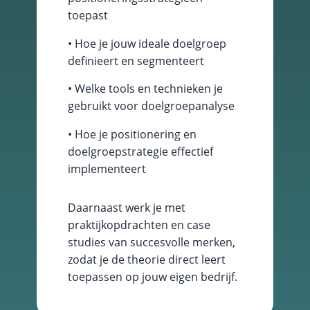
keuzes van
toepast
gebruikers te
onthouden om
• Hoe je jouw ideale doelgroep
zo de ervaring
definieert en segmenteert
te verbeteren
en
• Welke tools en technieken je
personaliseren.
gebruikt voor doelgroepanalyse
• Hoe je positionering en
Schakel
analytische
doelgroepstrategie effectief
cookies in
implementeert
Deze
cookies
helpen ons
Daarnaast werk je met
te begrijpen
praktijkopdrachten en case
hoe
studies van succesvolle merken,
bezoekers
omgaan met
zodat je de theorie direct leert
onze
toepassen op jouw eigen bedrijf.
website,
fouten
ontdekken