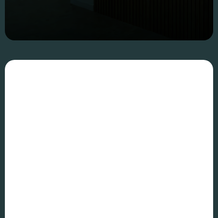
Essentiële Cookies
Deze cookies maken
kernfunctionaliteiten
mogelijk, zoals
beveiliging,
identiteitscontrole
en netwerkbeheer.
Deze cookies
kunnen niet worden
uitgeschakeld.