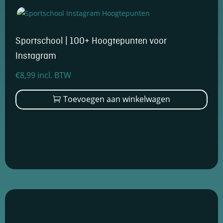
en om
betere
algehele
analyses uit
Sportschool | 100+ Hoogtepunten voor
te voeren.
Instagram
€
8,99
incl. BTW
Toevoegen aan winkelwagen