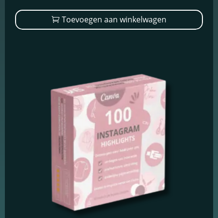
Schakel
Toevoegen aan winkelwagen
marketingcookies
in
Deze cookies
worden gebruikt
om de effectiviteit
van advertenties bij
te houden om een
relevantere dienst
te bieden en betere
advertenties weer
te geven die
aansluiten bij je
interesses.
Schakel
functionele
cookies in
Deze cookies
verzamelen
data om