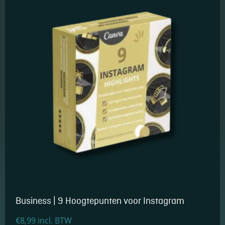
Essentiële Cookies
Deze cookies maken
kernfunctionaliteiten
mogelijk, zoals
beveiliging,
identiteitscontrole
en netwerkbeheer.
Deze cookies
kunnen niet worden
Business | 9 Hoogtepunten voor Instagram
uitgeschakeld.
€
8,99
incl. BTW