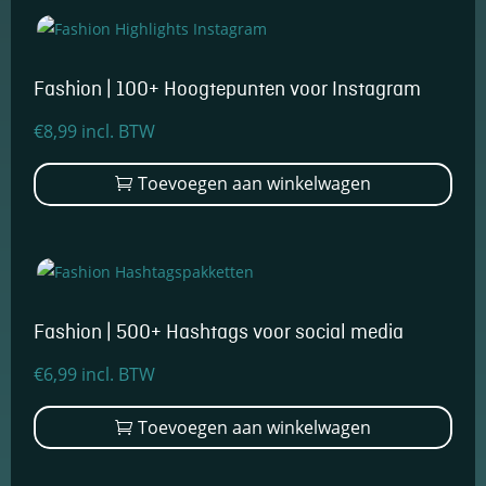
en om
betere
algehele
analyses uit
Fashion | 100+ Hoogtepunten voor Instagram
te voeren.
€
8,99
incl. BTW
Toevoegen aan winkelwagen
Fashion | 500+ Hashtags voor social media
€
6,99
incl. BTW
Toevoegen aan winkelwagen