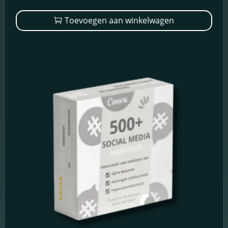
Schakel
Toevoegen aan winkelwagen
marketingcookies
in
Deze cookies
worden gebruikt
om de effectiviteit
van advertenties bij
te houden om een
relevantere dienst
te bieden en betere
advertenties weer
te geven die
aansluiten bij je
interesses.
Schakel
functionele
cookies in
Deze cookies
verzamelen
data om