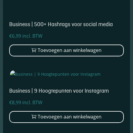
keuzes van
gebruikers te
onthouden om
zo de ervaring
Business | 500+ Hashtags voor social media
te verbeteren
en
€
6,99
incl. BTW
personaliseren.
Toevoegen aan winkelwagen
Schakel
analytische
cookies in
Deze
cookies
helpen ons
Business | 9 Hoogtepunten voor Instagram
te begrijpen
hoe
€
8,99
incl. BTW
bezoekers
omgaan met
onze
Toevoegen aan winkelwagen
website,
fouten
ontdekken