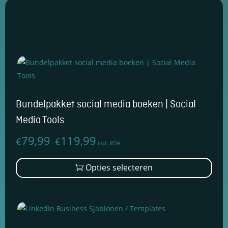
Bundelpakket social media boeken | Social
Media Tools
79,99
119,99
€
€
Prijsklasse:
-
incl. BTW
€79,99
Dit
Opties selecteren
tot
prod
€119,99
heef
mee
varia
Dez