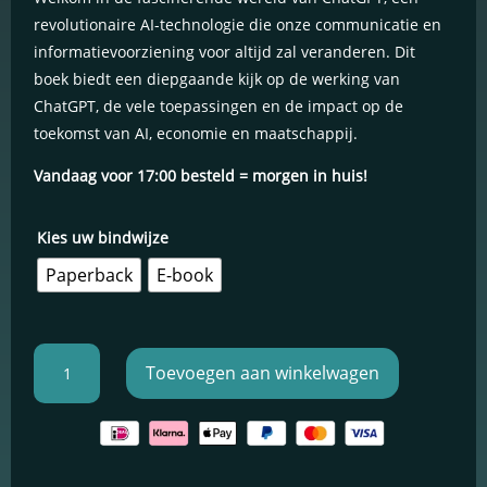
tot
op
klant
€15,95
revolutionaire AI-technologie die onze communicatie en
waardering
Schakel
informatievoorziening voor altijd zal veranderen. Dit
marketingcookies
boek biedt een diepgaande kijk op de werking van
in
Deze cookies
ChatGPT, de vele toepassingen en de impact op de
worden gebruikt
toekomst van AI, economie en maatschappij.
om de effectiviteit
van advertenties bij
Vandaag voor 17:00 besteld = morgen in huis!
te houden om een
relevantere dienst
te bieden en betere
Kies uw bindwijze
advertenties weer
te geven die
Paperback
E-book
aansluiten bij je
interesses.
Hoe
Toevoegen aan winkelwagen
maak
Schakel
functionele
je
cookies in
van
Deze cookies
ChatGPT
verzamelen
jouw
data om