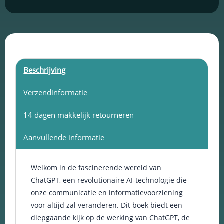
succes?
keuzes van
gebruikers te
aantal
onthouden om
zo de ervaring
te verbeteren
en
personaliseren.
Beschrijving
Verzendinformatie
Schakel
analytische
14 dagen makkelijk retourneren
cookies in
Deze
Aanvullende informatie
cookies
helpen ons
te begrijpen
hoe
Welkom in de fascinerende wereld van
bezoekers
ChatGPT, een revolutionaire AI-technologie die
omgaan met
onze communicatie en informatievoorziening
onze
website,
voor altijd zal veranderen. Dit boek biedt een
fouten
diepgaande kijk op de werking van ChatGPT, de
ontdekken