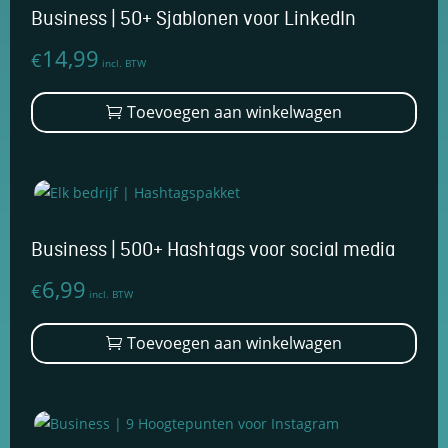
opti
Business | 50+ Sjablonen voor LinkedIn
kan
14,99
€
geko
incl. BTW
wor
Toevoegen aan winkelwagen
op
de
prod
Business | 500+ Hashtags voor social media
6,99
€
incl. BTW
Toevoegen aan winkelwagen