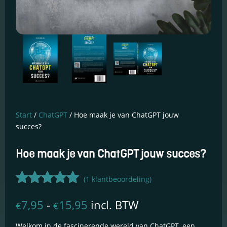
Start
/
ChatGPT
/ Hoe maak je van ChatGPT jouw
Essentiële Cookies
succes?
Deze cookies maken
kernfunctionaliteiten
Hoe maak je van ChatGPT jouw succes?
mogelijk, zoals
beveiliging,
identiteitscontrole
(
1
klantbeoordeling)
en netwerkbeheer.
Deze cookies
Gewaardeerd
Prijsklasse:
7,95
-
15,95
incl. BTW
kunnen niet worden
€
€
5.00
op 5
uitgeschakeld.
€7,95
gebaseerd
Welkom in de fascinerende wereld van ChatGPT, een