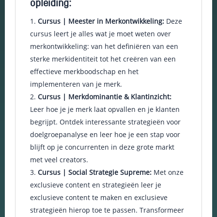
opleiding:
keuzes van
gebruikers te
Cursus | Meester in Merkontwikkeling:
Deze
onthouden om
cursus leert je alles wat je moet weten over
zo de ervaring
te verbeteren
merkontwikkeling: van het definiëren van een
en
sterke merkidentiteit tot het creëren van een
personaliseren.
effectieve merkboodschap en het
implementeren van je merk.
Schakel
Cursus | Merkdominantie & Klantinzicht:
analytische
Leer hoe je je merk laat opvallen en je klanten
cookies in
begrijpt. Ontdek interessante strategieën voor
Deze
cookies
doelgroepanalyse en leer hoe je een stap voor
helpen ons
blijft op je concurrenten in deze grote markt
te begrijpen
met veel creators.
hoe
bezoekers
Cursus | Social Strategie Supreme:
Met onze
omgaan met
exclusieve content en strategieën leer je
onze
exclusieve content te maken en exclusieve
website,
fouten
strategieën hierop toe te passen. Transformeer
ontdekken