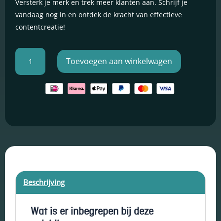
Versterk je merk en trek meer klanten aan. Schrijf je
vandaag nog in en ontdek de kracht van effectieve
Schakel
contentcreatie!
marketingcookies
in
Deze cookies
Creator
worden gebruikt
Toevoegen aan winkelwagen
Coursera
om de effectiviteit
van advertenties bij
Opleiding
te houden om een
aantal
relevantere dienst
te bieden en betere
advertenties weer
te geven die
aansluiten bij je
interesses.
Schakel
Beschrijving
functionele
cookies in
Deze cookies
Wat is er inbegrepen bij deze
verzamelen
data om