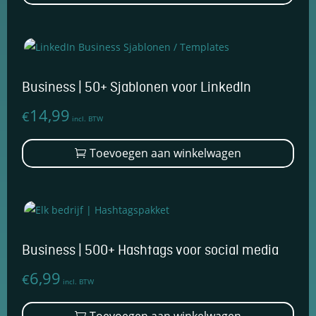
€119,99
heef
mee
varia
Dez
opti
Business | 50+ Sjablonen voor LinkedIn
kan
14,99
€
geko
incl. BTW
wor
Toevoegen aan winkelwagen
op
de
prod
Business | 500+ Hashtags voor social media
6,99
€
incl. BTW