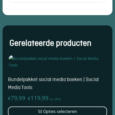
Bundelpakket social media boeken | Social
Media Tools
79,99
119,99
€
€
Prijsklasse:
-
incl. BTW
€79,99
Dit
Opties selecteren
tot
prod