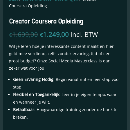
Coursera Opleiding
Creator Coursera Opleiding
Oorspronkelijke
Huidige
1.699,00
1.249,00
incl. BTW
€
€
prijs
prijs
was:
is:
Wil je leren hoe je interessante content maakt en hier
€1.699,00.
€1.249,00.
geld mee verdiend, zelfs zonder ervaring, tijd of een
groot budget? Onze Social Media Masterclass is dan
zeker wat voor jou!
Essentiële Cookies
Deze cookies maken
Geen Ervaring Nodig
: Begin vanaf nul en leer stap voor
kernfunctionaliteiten
stap.
mogelijk, zoals
beveiliging,
Flexibel en Toegankelijk
: Leer in je eigen tempo, waar
identiteitscontrole
en wanneer je wilt.
en netwerkbeheer.
Betaalbaar
: Hoogwaardige training zonder de bank te
Deze cookies
kunnen niet worden
breken.
uitgeschakeld.