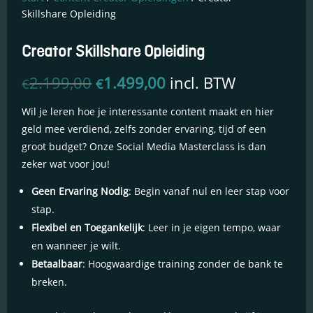
Skillshare Opleiding
Creator Skillshare Opleiding
Oorspronkelijke
Huidige
2.199,00
1.499,00
incl. BTW
€
€
prijs
prijs
was:
is:
Wil je leren hoe je interessante content maakt en hier
€2.199,00.
€1.499,00.
geld mee verdiend, zelfs zonder ervaring, tijd of een
groot budget? Onze Social Media Masterclass is dan
zeker wat voor jou!
Essentiële Cookies
Deze cookies maken
Geen Ervaring Nodig
: Begin vanaf nul en leer stap voor
kernfunctionaliteiten
stap.
mogelijk, zoals
beveiliging,
Flexibel en Toegankelijk
: Leer in je eigen tempo, waar
identiteitscontrole
en wanneer je wilt.
en netwerkbeheer.
Betaalbaar
: Hoogwaardige training zonder de bank te
Deze cookies
kunnen niet worden
breken.
uitgeschakeld.