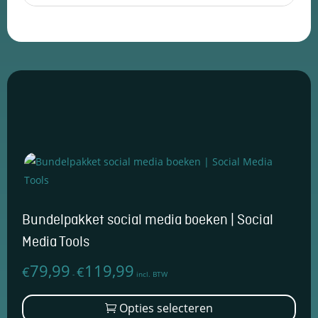
Bundelpakket social media boeken | Social
Media Tools
79,99
119,99
€
€
Prijsklasse:
-
incl. BTW
€79,99
Dit
Opties selecteren
tot
prod