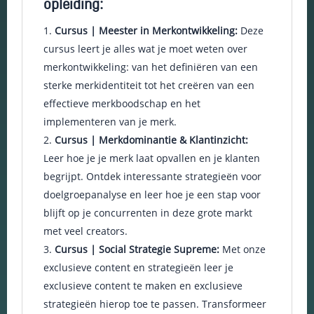
opleiding:
keuzes van
gebruikers te
Cursus | Meester in Merkontwikkeling:
Deze
onthouden om
cursus leert je alles wat je moet weten over
zo de ervaring
te verbeteren
merkontwikkeling: van het definiëren van een
en
sterke merkidentiteit tot het creëren van een
personaliseren.
effectieve merkboodschap en het
implementeren van je merk.
Schakel
Cursus | Merkdominantie & Klantinzicht:
analytische
Leer hoe je je merk laat opvallen en je klanten
cookies in
begrijpt. Ontdek interessante strategieën voor
Deze
cookies
doelgroepanalyse en leer hoe je een stap voor
helpen ons
blijft op je concurrenten in deze grote markt
te begrijpen
met veel creators.
hoe
bezoekers
Cursus | Social Strategie Supreme:
Met onze
omgaan met
exclusieve content en strategieën leer je
onze
exclusieve content te maken en exclusieve
website,
fouten
strategieën hierop toe te passen. Transformeer
ontdekken