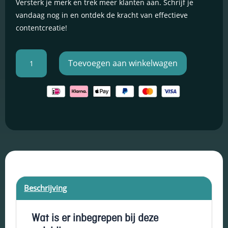
Versterk je merk en trek meer klanten aan. Schrijf je
vandaag nog in en ontdek de kracht van effectieve
Schakel
contentcreatie!
marketingcookies
in
Deze cookies
Creator
worden gebruikt
Toevoegen aan winkelwagen
Skillshare
om de effectiviteit
van advertenties bij
Opleiding
te houden om een
aantal
relevantere dienst
te bieden en betere
advertenties weer
te geven die
aansluiten bij je
interesses.
Schakel
Beschrijving
functionele
cookies in
Deze cookies
Wat is er inbegrepen bij deze
verzamelen
data om