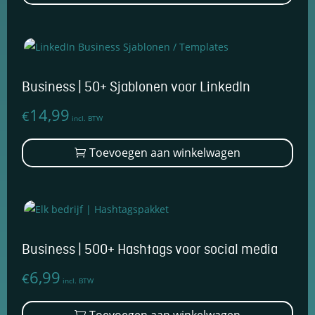
€119,99
heef
mee
varia
Dez
opti
Business | 50+ Sjablonen voor LinkedIn
kan
14,99
€
geko
incl. BTW
wor
Toevoegen aan winkelwagen
op
de
prod
Business | 500+ Hashtags voor social media
6,99
€
incl. BTW