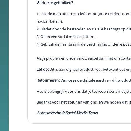
🌟
Hoe te gebruiken?
keuzes van
gebruikers te
Pak de map uit op je telefoon/pc (Voor telefoon: om
onthouden om
bestanden uit).
zo de ervaring
te verbeteren
Blader door de bestanden en sla alle hashtags op die
en
Open een social media platform.
personaliseren.
Gebruik de hashtags in de beschrijving onder je post
Schakel
Als je problemen ondervindt, aarzel dan niet om cont
analytische
cookies in
Let op:
Dit is een digitaal product, wat betekent dat 
Deze
Retourneren:
Vanwege de digitale aard van dit produc
cookies
helpen ons
Het is belangrijk voor ons dat je tevreden bent met je
te begrijpen
hoe
Bedankt voor het steunen van ons, en we hopen dat je 
bezoekers
omgaan met
Auteursrecht © Social Media Tools
onze
website,
fouten
ontdekken