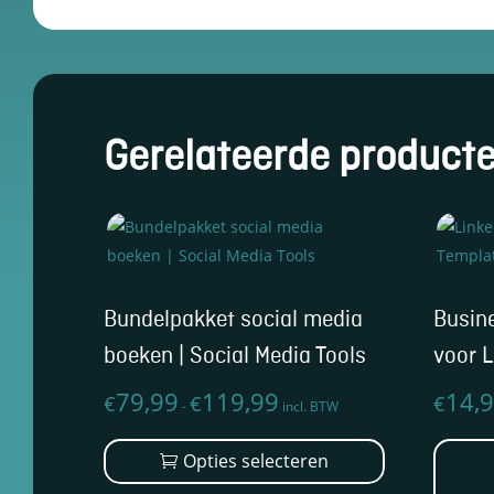
en om
betere
algehele
analyses uit
te voeren.
Bundelpakket social media
Busine
boeken | Social Media Tools
voor L
79,99
119,99
14,
€
€
Prijsklasse:
€
-
incl. BTW
€79,99
Dit
tot
Opties selecteren
product
€119,99
heeft