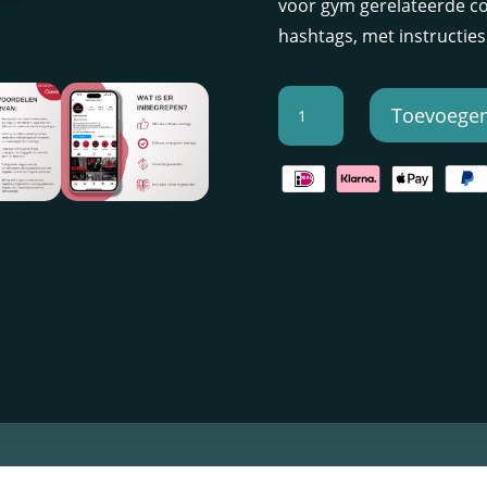
voor gym gerelateerde co
hashtags, met instructie
Sportschool
Toevoegen
|
500+
Hashtags
voor
social
media
aantal