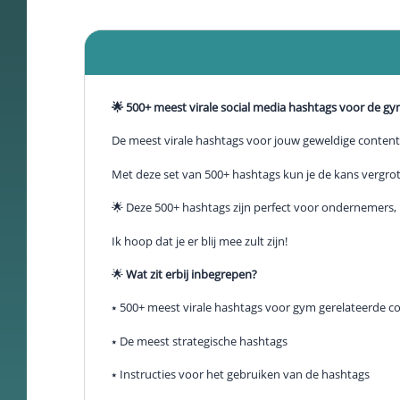
Schakel
marketingcookies
in
Deze cookies
worden gebruikt
🌟 500+ meest virale social media hashtags voor de gym
om de effectiviteit
van advertenties bij
De meest virale hashtags voor jouw geweldige content
te houden om een
relevantere dienst
Met deze set van 500+ hashtags kun je de kans vergrote
te bieden en betere
advertenties weer
🌟 Deze 500+ hashtags zijn perfect voor ondernemers, 
te geven die
aansluiten bij je
Ik hoop dat je er blij mee zult zijn!
interesses.
🌟
Wat zit erbij inbegrepen?
⭑ 500+ meest virale hashtags voor gym gerelateerde c
Schakel
functionele
⭑ De meest strategische hashtags
cookies in
Deze cookies
⭑ Instructies voor het gebruiken van de hashtags
verzamelen
data om