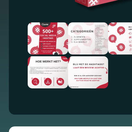
Essentiële Cookies
Deze cookies maken
kernfunctionaliteiten
mogelijk, zoals
beveiliging,
identiteitscontrole
en netwerkbeheer.
Deze cookies
kunnen niet worden
uitgeschakeld.