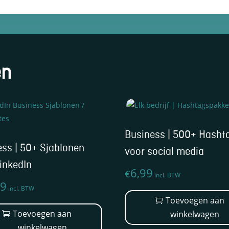
Business | 500+ Hasht
ss | 50+ Sjablonen
voor social media
inkedIn
6,99
€
incl. BTW
99
incl. BTW
Toevoegen aan
Toevoegen aan
winkelwagen
winkelwagen