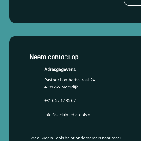
meerdere
variaties.
Deze
optie
kan
gekozen
worden
op
Adresgegevens
de
Pastoor Lombartsstraat 24
productpagina
4781 AW Moerdijk
+31 6 57 17 35 67
info@socialmediatools.nl