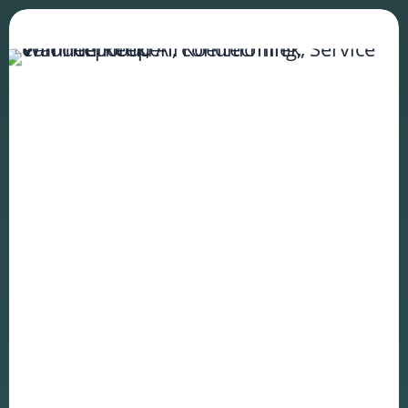
en om
betere
algehele
analyses uit
te voeren.