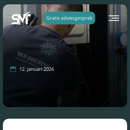
×
Gratis adviesgesprek

12. januari 2026