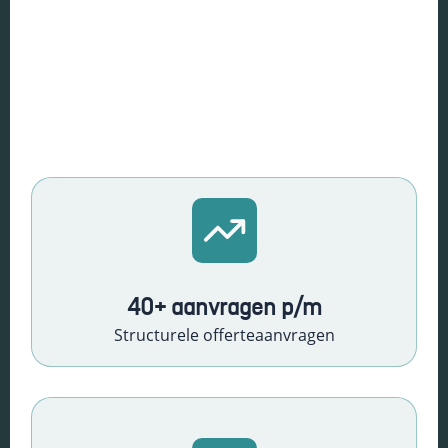
Essentiële Cookies
Deze cookies maken
kernfunctionaliteiten
mogelijk, zoals
40+ aanvragen p/m
beveiliging,
Structurele offerteaanvragen
identiteitscontrole
en netwerkbeheer.
Deze cookies
kunnen niet worden
uitgeschakeld.