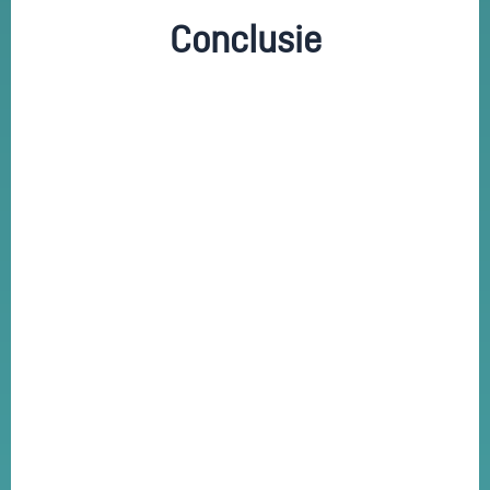
Conclusie
meetbaar
online acquisitiesysteem
structureel offerteaanvragen