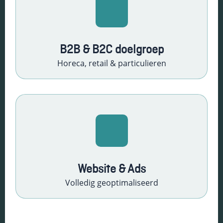
Schakel
marketingcookies
in
Deze cookies
B2B & B2C doelgroep
worden gebruikt
Horeca, retail & particulieren
om de effectiviteit
van advertenties bij
te houden om een
relevantere dienst
te bieden en betere
advertenties weer
te geven die
aansluiten bij je
interesses.
Website & Ads
Schakel
Volledig geoptimaliseerd
functionele
cookies in
Deze cookies
verzamelen
data om