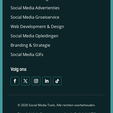
en om
Social Media Advertenties
betere
algehele
Social Media Groeiservice
analyses uit
te voeren.
Web Development & Design
Social Media Opleidingen
Branding & Strategie
Social Media GIFs
Volg ons
© 2026 Social Media Tools. Alle rechten voorbehouden.