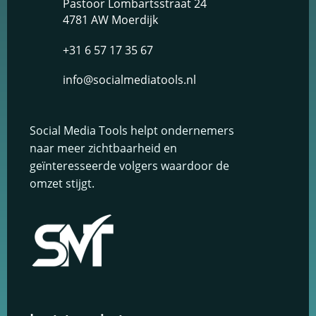
Pastoor Lombartsstraat 24
4781 AW Moerdijk
Schakel
marketingcookies
+31 6 57 17 35 67
in
Deze cookies
info@socialmediatools.nl
worden gebruikt
om de effectiviteit
van advertenties bij
te houden om een
Social Media Tools helpt ondernemers
relevantere dienst
te bieden en betere
naar meer zichtbaarheid en
advertenties weer
geïnteresseerde volgers waardoor de
te geven die
omzet stijgt.
aansluiten bij je
interesses.
Schakel
functionele
cookies in
Deze cookies
verzamelen
data om