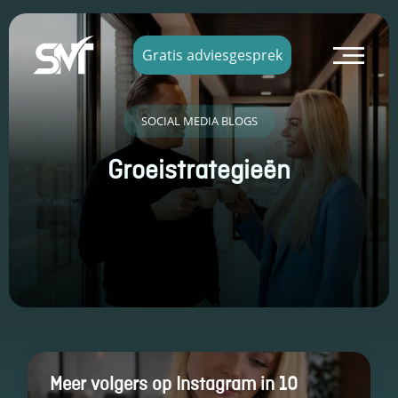
×
Gratis adviesgesprek
SOCIAL MEDIA BLOGS
Groeistrategieën
Meer volgers op Instagram in 10