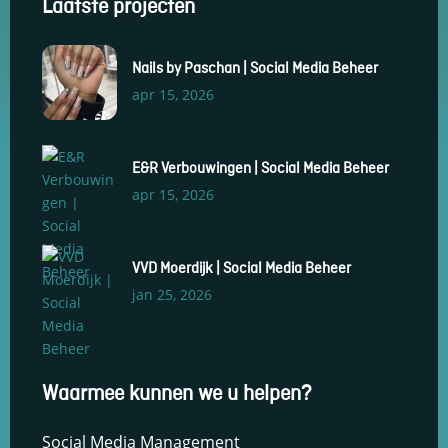
Laatste projecten
keuzes van
gebruikers te
onthouden om
Nails by Paschan | Social Media Beheer
zo de ervaring
te verbeteren
apr 15, 2026
en
personaliseren.
E&R Verbouwingen | Social Media Beheer
apr 15, 2026
Schakel
analytische
cookies in
Deze
VVD Moerdijk | Social Media Beheer
cookies
jan 25, 2026
helpen ons
te begrijpen
hoe
bezoekers
omgaan met
onze
Waarmee kunnen we u helpen?
website,
fouten
Social Media Management
ontdekken