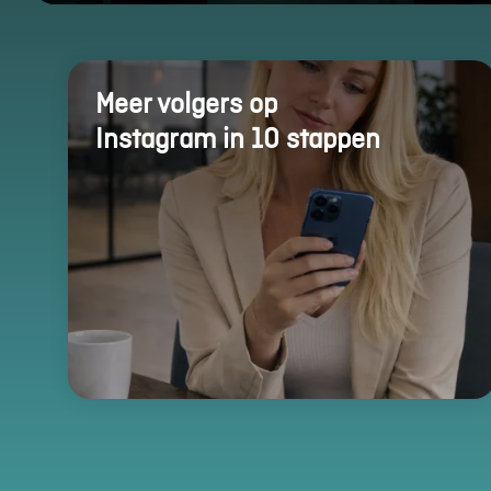
Meer volgers op
Instagram in 10 stappen
Essentiële Cookies
Deze cookies maken
kernfunctionaliteiten
mogelijk, zoals
beveiliging,
identiteitscontrole
en netwerkbeheer.
Deze cookies
kunnen niet worden
uitgeschakeld.