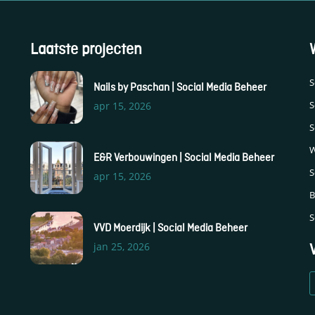
Laatste projecten
S
Nails by Paschan | Social Media Beheer
S
apr 15, 2026
S
W
E&R Verbouwingen | Social Media Beheer
S
apr 15, 2026
B
S
VVD Moerdijk | Social Media Beheer
jan 25, 2026