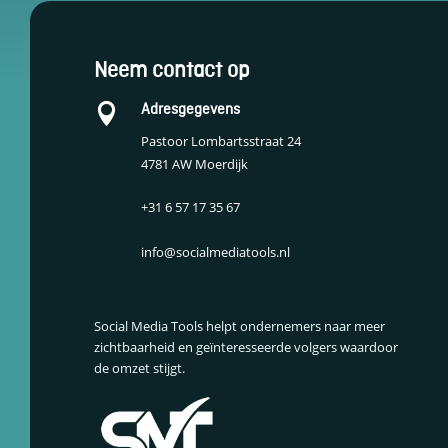
Schakel
marketingcookies
Neem contact op
in
Deze cookies
Adresgegevens

worden gebruikt
om de effectiviteit
Pastoor Lombartsstraat 24
van advertenties bij
4781 AW Moerdijk
te houden om een
relevantere dienst
+31 6 57 17 35 67
te bieden en betere
advertenties weer
te geven die
info@socialmediatools.nl
aansluiten bij je
interesses.
Social Media Tools helpt ondernemers naar meer
zichtbaarheid en geïnteresseerde volgers waardoor
Schakel
de omzet stijgt.
functionele
cookies in
Deze cookies
verzamelen
data om