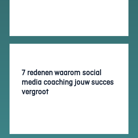
en om
betere
algehele
analyses uit
te voeren.
7 redenen waarom social
media coaching jouw succes
vergroot