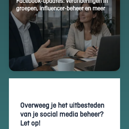
Facebook-updates: Veranderingen in
keuzes van
groepen, influencer-beheer en meer
gebruikers te
onthouden om
zo de ervaring
te verbeteren
en
personaliseren.
Schakel
analytische
cookies in
Deze
cookies
helpen ons
te begrijpen
hoe
bezoekers
Overweeg je het uitbesteden
omgaan met
onze
van je social media beheer?
website,
Let op!
fouten
ontdekken