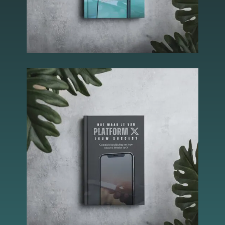
Essentiële Cookies
Deze cookies maken
kernfunctionaliteiten
mogelijk, zoals
beveiliging,
identiteitscontrole
en netwerkbeheer.
Deze cookies
kunnen niet worden
uitgeschakeld.