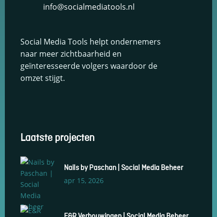
info@socialmediatools.nl
keuzes van
gebruikers te
onthouden om
zo de ervaring
Social Media Tools helpt ondernemers
te verbeteren
naar meer zichtbaarheid en
en
personaliseren.
geïnteresseerde volgers waardoor de
omzet stijgt.
Schakel
analytische
cookies in
Deze
cookies
Laatste projecten
helpen ons
te begrijpen
hoe
Nails by Paschan | Social Media Beheer
bezoekers
omgaan met
apr 15, 2026
onze
website,
fouten
E&R Verbouwingen | Social Media Beheer
ontdekken