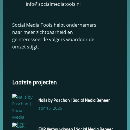
info@socialmediatools.nl
keuzes van
gebruikers te
onthouden om
zo de ervaring
Social Media Tools helpt ondernemers
te verbeteren
naar meer zichtbaarheid en
en
personaliseren.
geïnteresseerde volgers waardoor de
omzet stijgt.
Schakel
analytische
cookies in
Deze
cookies
Laatste projecten
helpen ons
te begrijpen
hoe
Nails by Paschan | Social Media Beheer
bezoekers
omgaan met
apr 15, 2026
onze
website,
fouten
E&R Verbouwingen | Social Media Beheer
ontdekken