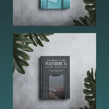
Essentiële Cookies
Deze cookies maken
kernfunctionaliteiten
mogelijk, zoals
beveiliging,
identiteitscontrole
en netwerkbeheer.
Deze cookies
kunnen niet worden
uitgeschakeld.