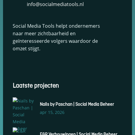
info@socialmediatools.nl
keuzes van
gebruikers te
onthouden om
zo de ervaring
Social Media Tools helpt ondernemers
te verbeteren
naar meer zichtbaarheid en
en
personaliseren.
geïnteresseerde volgers waardoor de
omzet stijgt.
Schakel
analytische
cookies in
Deze
cookies
Laatste projecten
helpen ons
te begrijpen
hoe
Nails by Paschan | Social Media Beheer
bezoekers
omgaan met
apr 15, 2026
onze
website,
fouten
E&R Verbouwingen | Social Media Beheer
ontdekken