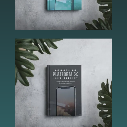
Essentiële Cookies
Deze cookies maken
kernfunctionaliteiten
mogelijk, zoals
beveiliging,
identiteitscontrole
en netwerkbeheer.
Deze cookies
kunnen niet worden
uitgeschakeld.