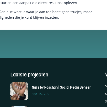
tuur en een aanpak die direct resultaat oplevert.
anique weet je waar je aan toe bent: geen trucjes, maar
igheden die je kunt blijven inzetten.
Laatste projecten
S
Nails by Paschan | Social Media Beheer
S
apr 15, 2026
S