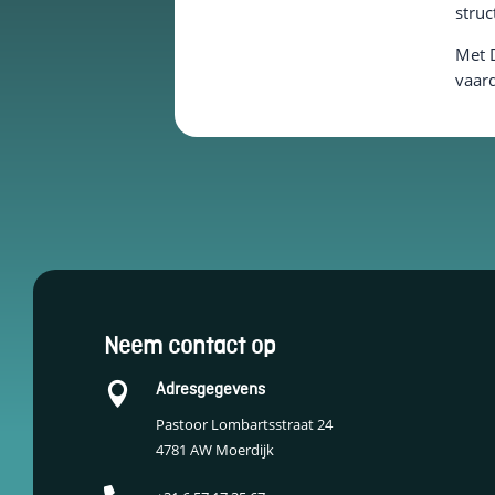
struc
Met D
vaard
Essentiële Cookies
Deze cookies maken
kernfunctionaliteiten
mogelijk, zoals
Neem contact op
beveiliging,
identiteitscontrole
Adresgegevens

en netwerkbeheer.
Deze cookies
Pastoor Lombartsstraat 24
kunnen niet worden
4781 AW Moerdijk
uitgeschakeld.