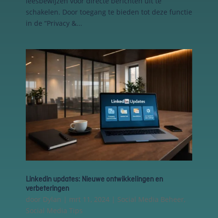
leesbewijzen voor directe berichten uit te
keuzes van
schakelen. Door toegang te bieden tot deze functie
gebruikers te
in de “Privacy &...
onthouden om
zo de ervaring
te verbeteren
en
personaliseren.
Schakel
analytische
cookies in
Deze
cookies
helpen ons
te begrijpen
hoe
bezoekers
Linkedin updates: Nieuwe ontwikkelingen en
omgaan met
verbeteringen
onze
door
Dylan
|
mrt 11, 2024
|
Social Media Beheer
,
website,
fouten
Social Media Tips
ontdekken