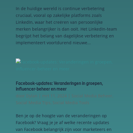
en om
In de huidige wereld is continue verbetering
betere
cruciaal, vooral op zakelijke platforms zoals
algehele
LinkedIn, waar het creëren van persoonlijke
analyses uit
te voeren.
merken belangrijker is dan ooit. Het LinkedIn-team
begrijpt het belang van dagelijkse verbetering en
implementeert voortdurend nieuwe...
Facebook-updates: Veranderingen in groepen,
influencer-beheer en meer
door
Dylan
|
mrt 11, 2024
|
Social Media Beheer
,
Social Media Tips
,
Social Media Tools
Ben je op de hoogte van de veranderingen op
Facebook? Vraag je je af welke recente updates
van Facebook belangrijk zijn voor marketeers en