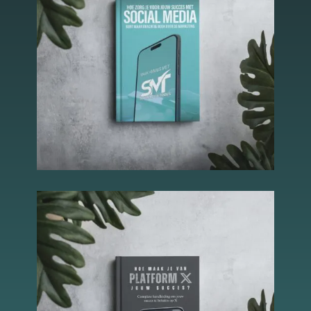
Essentiële Cookies
Deze cookies maken
kernfunctionaliteiten
mogelijk, zoals
beveiliging,
identiteitscontrole
en netwerkbeheer.
Deze cookies
kunnen niet worden
uitgeschakeld.