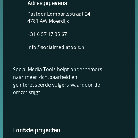
Adresgegevens
keuzes van
gebruikers te
Pastoor Lombartsstraat 24
onthouden om
4781 AW Moerdijk
zo de ervaring
te verbeteren
+31 6 57 17 35 67
en
personaliseren.
info@socialmediatools.nl
Schakel
analytische
Social Media Tools helpt ondernemers
cookies in
naar meer zichtbaarheid en
Deze
geïnteresseerde volgers waardoor de
cookies
helpen ons
omzet stijgt.
te begrijpen
hoe
bezoekers
omgaan met
onze
website,
Laatste projecten
fouten
ontdekken