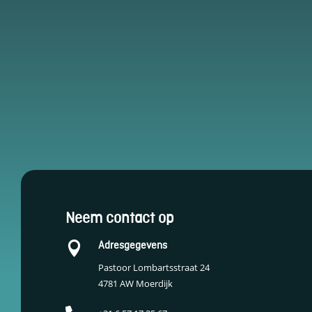
Essentiële Cookies
Deze cookies maken
kernfunctionaliteiten
mogelijk, zoals
Neem contact op
beveiliging,
identiteitscontrole
Adresgegevens

en netwerkbeheer.
Deze cookies
Pastoor Lombartsstraat 24
kunnen niet worden
4781 AW Moerdijk
uitgeschakeld.