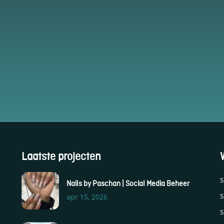
Laatste projecten
S
Nails by Paschan | Social Media Beheer
S
apr 15, 2026
S