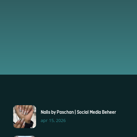
S
Nails by Paschan | Social Media Beheer
S
apr 15, 2026
S