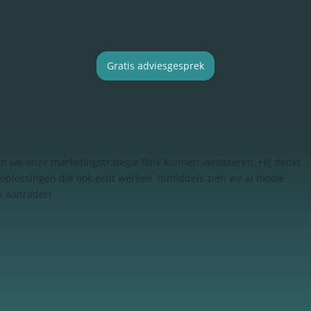
Gratis adviesgesprek
 we onze marketingstrategie flink kunnen verbeteren. Hij denkt
oplossingen die ook echt werken. Inmiddels zien we al mooie
n aanrader!