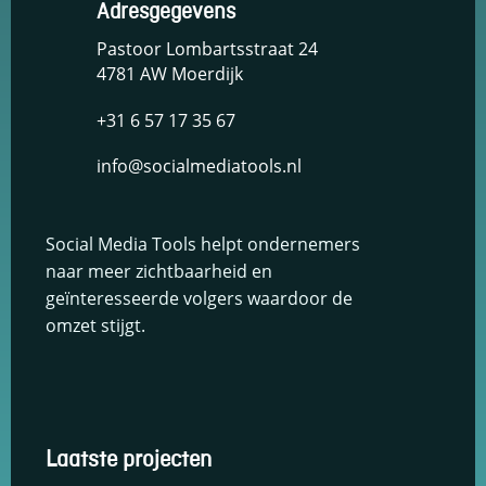
Adresgegevens
keuzes van
gebruikers te
Pastoor Lombartsstraat 24
onthouden om
4781 AW Moerdijk
zo de ervaring
te verbeteren
+31 6 57 17 35 67
en
personaliseren.
info@socialmediatools.nl
Schakel
analytische
Social Media Tools helpt ondernemers
cookies in
naar meer zichtbaarheid en
Deze
geïnteresseerde volgers waardoor de
cookies
helpen ons
omzet stijgt.
te begrijpen
hoe
bezoekers
omgaan met
onze
website,
Laatste projecten
fouten
ontdekken