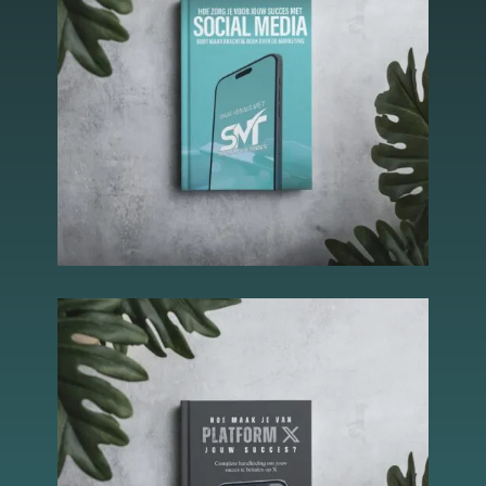
Essentiële Cookies
Deze cookies maken
kernfunctionaliteiten
mogelijk, zoals
beveiliging,
identiteitscontrole
en netwerkbeheer.
Deze cookies
kunnen niet worden
uitgeschakeld.