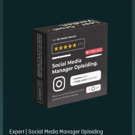
Essentiële Cookies
Deze cookies maken
kernfunctionaliteiten
mogelijk, zoals
beveiliging,
identiteitscontrole
en netwerkbeheer.
Deze cookies
kunnen niet worden
uitgeschakeld.
Expert | Social Media Manager Opleiding