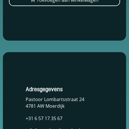
Toevoegen aan winkelwagen
en om
€1.799,00.
€1.399,00.
betere
algehele
analyses uit
te voeren.
Adresgegevens
Pastoor Lombartsstraat 24
4781 AW Moerdijk
+31 6 57 17 35 67