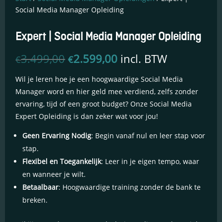
Social Media Manager Opleiding
Expert | Social Media Manager Opleiding
Oorspronkelijke
Huidige
3.499,00
2.599,00
incl. BTW
€
€
prijs
prijs
was:
is:
Wil je leren hoe je een hoogwaardige Social Media
€3.499,00.
€2.599,00.
Manager word en hier geld mee verdiend, zelfs zonder
ervaring, tijd of een groot budget? Onze Social Media
Expert Opleiding is dan zeker wat voor jou!
Essentiële Cookies
Deze cookies maken
Geen Ervaring Nodig
: Begin vanaf nul en leer stap voor
kernfunctionaliteiten
stap.
mogelijk, zoals
beveiliging,
Flexibel en Toegankelijk
: Leer in je eigen tempo, waar
identiteitscontrole
en wanneer je wilt.
en netwerkbeheer.
Betaalbaar
: Hoogwaardige training zonder de bank te
Deze cookies
kunnen niet worden
breken.
uitgeschakeld.