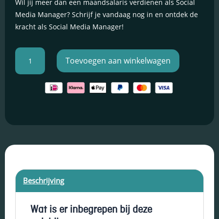
Wil jij meer dan een maandsalaris verdienen als Social
Media Manager? Schrijf je vandaag nog in en ontdek de
Schakel
kracht als Social Media Manager!
marketingcookies
in
Deze cookies
Expert
worden gebruikt
Toevoegen aan winkelwagen
|
om de effectiviteit
van advertenties bij
Social
te houden om een
Media
relevantere dienst
Manager
te bieden en betere
Opleiding
advertenties weer
aantal
te geven die
aansluiten bij je
interesses.
Schakel
Beschrijving
functionele
cookies in
Deze cookies
Wat is er inbegrepen bij deze
verzamelen
data om