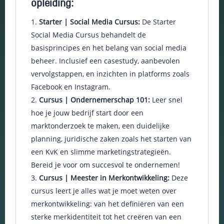
opleiding:
keuzes van
gebruikers te
Starter | Social Media Cursus:
De Starter
onthouden om
Social Media Cursus behandelt de
zo de ervaring
te verbeteren
basisprincipes en het belang van social media
en
beheer. Inclusief een casestudy, aanbevolen
personaliseren.
vervolgstappen, en inzichten in platforms zoals
Facebook en Instagram.
Schakel
Cursus | Ondernemerschap 101:
Leer snel
analytische
hoe je jouw bedrijf start door een
cookies in
marktonderzoek te maken, een duidelijke
Deze
cookies
planning, juridische zaken zoals het starten van
helpen ons
een KvK en slimme marketingstrategieën.
te begrijpen
Bereid je voor om succesvol te ondernemen!
hoe
bezoekers
Cursus | Meester in Merkontwikkeling:
Deze
omgaan met
cursus leert je alles wat je moet weten over
onze
merkontwikkeling: van het definiëren van een
website,
fouten
sterke merkidentiteit tot het creëren van een
ontdekken