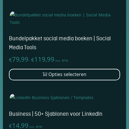
Bundelpakket social media boeken | Social
Media Tools
79,99
119,99
€
€
Prijsklasse:
-
incl. BTW
€79,99
Dit
Opties selecteren
tot
prod
€119,99
heef
mee
varia
Dez
opti
Business | 50+ Sjablonen voor LinkedIn
kan
14,99
€
geko
incl. BTW