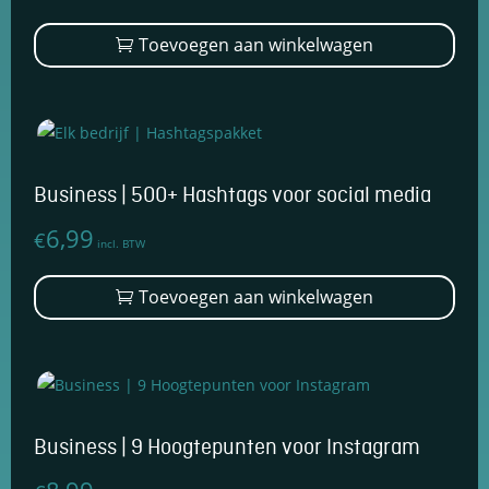
wor
Toevoegen aan winkelwagen
op
de
prod
Business | 500+ Hashtags voor social media
6,99
€
incl. BTW
Toevoegen aan winkelwagen
Business | 9 Hoogtepunten voor Instagram