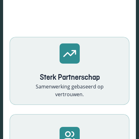
Essentiële Cookies
Sterk Partnerschap
Deze cookies maken
Samenwerking gebaseerd op
kernfunctionaliteiten
vertrouwen.
mogelijk, zoals
beveiliging,
identiteitscontrole
en netwerkbeheer.
Deze cookies
kunnen niet worden
uitgeschakeld.