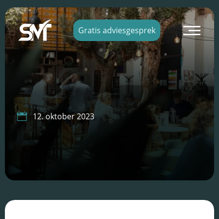
×
Gratis adviesgesprek

12. oktober 2023