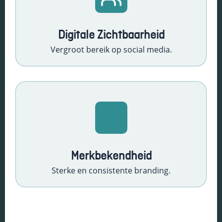
Schakel
marketingcookies
Digitale Zichtbaarheid
in
Deze cookies
Vergroot bereik op social media.
worden gebruikt
om de effectiviteit
van advertenties bij
te houden om een
relevantere dienst
te bieden en betere
advertenties weer
te geven die
aansluiten bij je
interesses.
Merkbekendheid
Sterke en consistente branding.
Schakel
functionele
cookies in
Deze cookies
Social Media Tools
verzamelen
partnerschap met Kanters Horeca Advies
data om