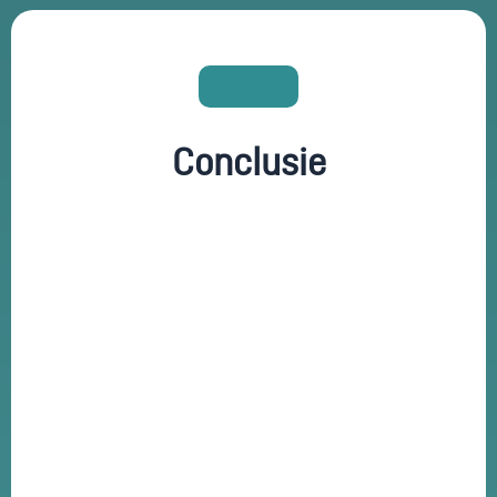
Conclusie
Kanters Horeca
Advies
strategisch social
media beheer
doordachte campagnes
significante impact
behaalde resultaten
kracht van onze aanpak
potentieel
van een sterke online aanwezigheid