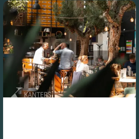
Schakel
marketingcookies
in
Deze cookies
worden gebruikt
om de effectiviteit
van advertenties bij
te houden om een
relevantere dienst
te bieden en betere
advertenties weer
te geven die
aansluiten bij je
interesses.
Schakel
functionele
cookies in
Deze cookies
verzamelen
data om