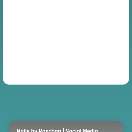
capaciteit om op
maat gemaakte, effectieve oplossingen
waarde toevoegen
MD Concept & Ontwerp
opdracht
Kanters
Horeca Advies
vertrouwen
Nails by Paschan | Social Media