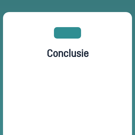
Conclusie
samenwerking met Kanters Horeca
Advies
flexibiliteit
toewijding aan kwaliteit
voldaan aan hun behoeften
overtroffen
webdesign
functionele website
krachtig
platform
identiteit weerspiegelt
online aanwezigheid versterkt