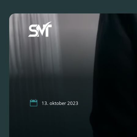
×

13. oktober 2023