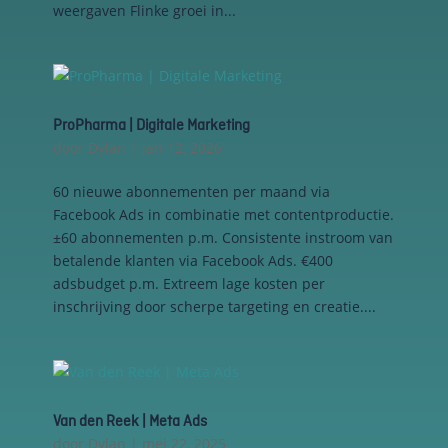
weergaven Flinke groei in...
algehele
analyses uit
te voeren.
ProPharma | Digitale Marketing
door
Dylan
|
jan 12, 2026
60 nieuwe abonnementen per maand via
Facebook Ads in combinatie met contentproductie.
±60 abonnementen p.m. Consistente instroom van
betalende klanten via Facebook Ads. €400
adsbudget p.m. Extreem lage kosten per
inschrijving door scherpe targeting en creatie....
Van den Reek | Meta Ads
door
Dylan
|
mei 22, 2025