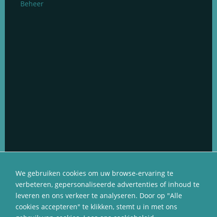
Social Media Management
Social Media Advertenties
Social Media Groeiservice
Web Development & Design
Social Media Opleidingen
Branding & Strategie
Social Media GIFs
We gebruiken cookies om uw browse-ervaring te
verbeteren, gepersonaliseerde advertenties of inhoud te
leveren en ons verkeer te analyseren. Door op "Alle
cookies accepteren" te klikken, stemt u in met ons