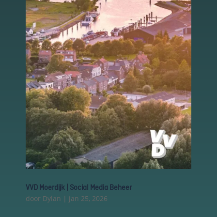
marketingcookies
in
Deze cookies
worden gebruikt
om de effectiviteit
van advertenties bij
te houden om een
relevantere dienst
te bieden en betere
advertenties weer
te geven die
aansluiten bij je
interesses.
Schakel
functionele
cookies in
Deze cookies
VVD Moerdijk | Social Media Beheer
verzamelen
data om
door
Dylan
|
jan 25, 2026
keuzes van
gebruikers te