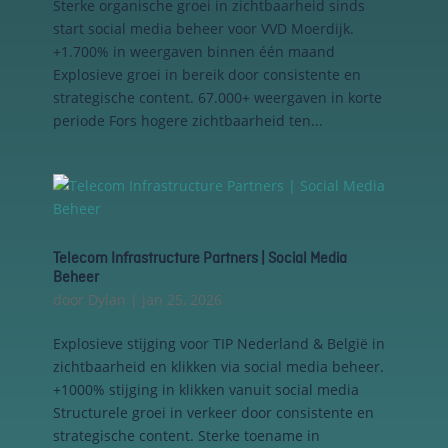
Sterke organische groei in zichtbaarheid sinds
onthouden om
start social media beheer voor VVD Moerdijk.
zo de ervaring
+1.700% in weergaven binnen één maand
te verbeteren
en
Explosieve groei in bereik door consistente en
personaliseren.
strategische content. 67.000+ weergaven in korte
periode Fors hogere zichtbaarheid ten...
Schakel
analytische
cookies in
Deze
cookies
helpen ons
Telecom Infrastructure Partners | Social Media
te begrijpen
Beheer
hoe
door
Dylan
|
jan 25, 2026
bezoekers
omgaan met
Explosieve stijging voor TIP Nederland & België in
onze
zichtbaarheid en klikken via social media beheer.
website,
fouten
+1000% stijging in klikken vanuit social media
ontdekken
Structurele groei in verkeer door consistente en
en om
strategische content. Sterke toename in
betere