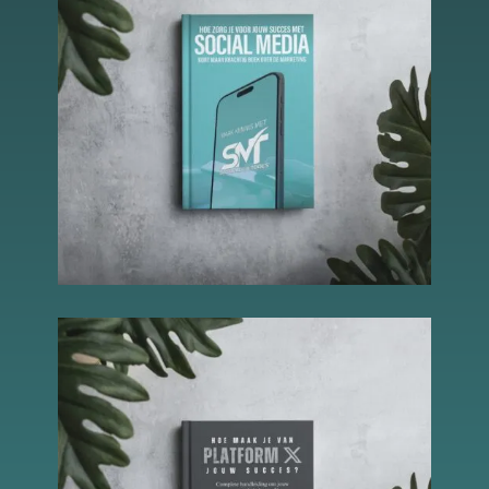
Schakel
marketingcookies
in
Deze cookies
worden gebruikt
om de effectiviteit
van advertenties bij
te houden om een
relevantere dienst
te bieden en betere
advertenties weer
te geven die
aansluiten bij je
interesses.
Schakel
functionele
cookies in
Deze cookies
verzamelen
data om