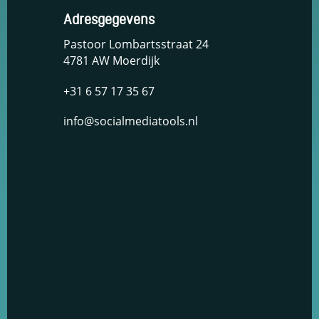
en om
Adresgegevens
betere
algehele
Pastoor Lombartsstraat 24
analyses uit
4781 AW Moerdijk
te voeren.
+31 6 57 17 35 67
info@socialmediatools.nl