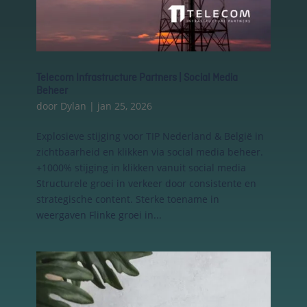
Telecom Infrastructure Partners | Social Media
Beheer
door
Dylan
|
jan 25, 2026
Explosieve stijging voor TIP Nederland & België in
zichtbaarheid en klikken via social media beheer.
+1000% stijging in klikken vanuit social media
Essentiële Cookies
Deze cookies maken
Structurele groei in verkeer door consistente en
kernfunctionaliteiten
strategische content. Sterke toename in
mogelijk, zoals
weergaven Flinke groei in...
beveiliging,
identiteitscontrole
en netwerkbeheer.
Deze cookies
kunnen niet worden
uitgeschakeld.