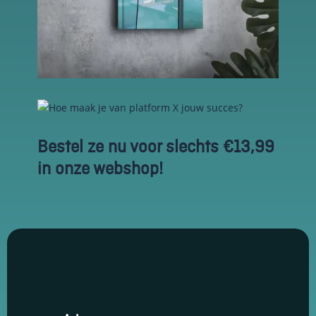
en om
betere
algehele
analyses uit
te voeren.
Bestel ze nu voor slechts €13,99
in onze webshop!