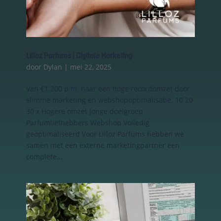
Lilloz Parfums | Digitale Marketing
door
Dylan
|
mei 22, 2025
Van €1.200 p.m. naar een hoge recordomzet door
slimme marketing en webshopoptimalisatie. 10 20
30 x Hogere omzet Jonge doelgroep
Essentiële Cookies
Parfumliefhebbers Webshop Volledig
Deze cookies maken
geoptimaliseerd Voor Lilloz Parfums hebben we
kernfunctionaliteiten
samen met een externe marketingpartner een
mogelijk, zoals
complete...
beveiliging,
identiteitscontrole
en netwerkbeheer.
Deze cookies
kunnen niet worden
uitgeschakeld.