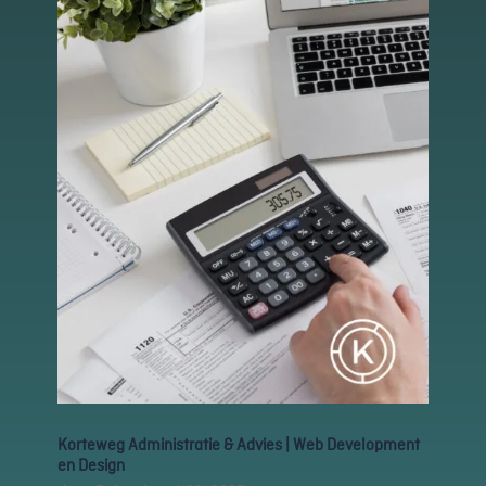
Schakel
marketingcookies
in
Deze cookies
worden gebruikt
om de effectiviteit
van advertenties bij
te houden om een
relevantere dienst
te bieden en betere
advertenties weer
te geven die
aansluiten bij je
interesses.
Schakel
functionele
cookies in
Deze cookies
Korteweg Administratie & Advies | Web Development
verzamelen
en Design
data om