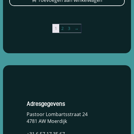
€3.499,00.
€2.599,00.
1
2
3
→
Adresgegevens
Pastoor Lombartsstraat 24
4781 AW Moerdijk