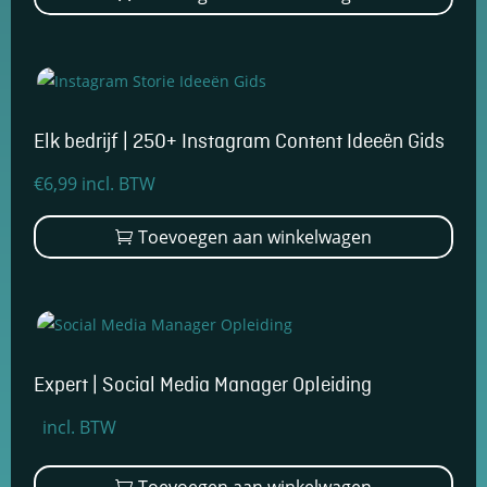
€2.199,00.
€1.499,00.
Elk bedrijf | 250+ Instagram Content Ideeën Gids
€
6,99
incl. BTW
Toevoegen aan winkelwagen
Expert | Social Media Manager Opleiding
Oorspronkelijke
Huidige
incl. BTW
prijs
prijs
was:
is:
Toevoegen aan winkelwagen