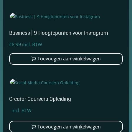
en om
betere
algehele
analyses uit
te voeren.
Business | 9 Hoogtepunten voor Instagram
€
8,99
incl. BTW
Toevoegen aan winkelwagen
Creator Coursera Opleiding
Oorspronkelijke
Huidige
incl. BTW
prijs
prijs
was:
is:
Toevoegen aan winkelwagen