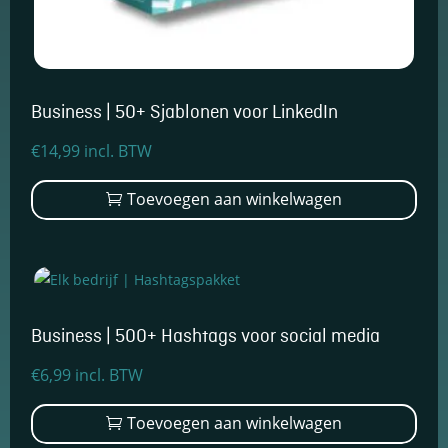
keuzes van
gebruikers te
onthouden om
zo de ervaring
te verbeteren
Business | 50+ Sjablonen voor LinkedIn
en
personaliseren.
€
14,99
incl. BTW
Toevoegen aan winkelwagen
Schakel
analytische
cookies in
Deze
cookies
helpen ons
te begrijpen
hoe
Business | 500+ Hashtags voor social media
bezoekers
omgaan met
€
6,99
incl. BTW
onze
website,
Toevoegen aan winkelwagen
fouten
ontdekken