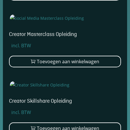
€1.699,00.
€1.249,00.
Creator Masterclass Opleiding
Oorspronkelijke
Huidige
incl. BTW
prijs
prijs
was:
is:
Toevoegen aan winkelwagen
€1.299,00.
€899,00.
Creator Skillshare Opleiding
Oorspronkelijke
Huidige
incl. BTW
prijs
prijs
was:
is:
Toevoegen aan winkelwagen