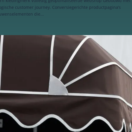
rn kledingmerk Volledig geoptimaliseerde webshop Gebouwd met
ogische customer journey. Conversiegerichte productpagina’s
rouwenselementen die...