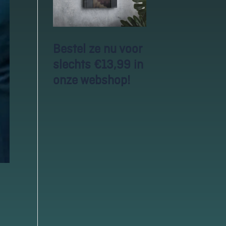
Bestel ze nu voor
slechts €13,99 in
onze webshop!