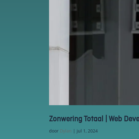
keuzes van
gebruikers te
onthouden om
zo de ervaring
te verbeteren
en
personaliseren.
Schakel
analytische
cookies in
Deze
cookies
helpen ons
te begrijpen
hoe
bezoekers
omgaan met
Zonwering Totaal | Web Dev
onze
website,
door
Dylan
|
jul 1, 2024
fouten
ontdekken