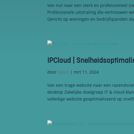
Van nul naar een sterk en professioneel z
en om
betere
Professionele uitstraling die vertrouwen we
algehele
Gericht op woningen en bedrijfspanden die
analyses uit
te voeren.
IPCloud | Snelheidsoptimali
door
Dylan
|
mrt 11, 2024
Van een trage website naar een razendsne
desktop Zakelijke doelgroep IT & cloud kl
volledige website geoptimaliseerd op snelhe