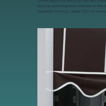
Conversiegerichte webshop voor een mode
focus op gebruiksgemak, snelheid en een l
Schakel
Duidelijke structuur, sterke CTA’s en vert
marketingcookies
in
Deze cookies
worden gebruikt
om de effectiviteit
van advertenties bij
te houden om een
relevantere dienst
te bieden en betere
advertenties weer
te geven die
aansluiten bij je
interesses.
Schakel
functionele
cookies in
Deze cookies
verzamelen
data om