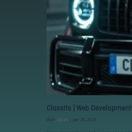
Essentiële Cookies
Deze cookies maken
kernfunctionaliteiten
mogelijk, zoals
beveiliging,
identiteitscontrole
en netwerkbeheer.
Classito | Web Development
Deze cookies
kunnen niet worden
door
Dylan
|
jan 25, 2026
uitgeschakeld.