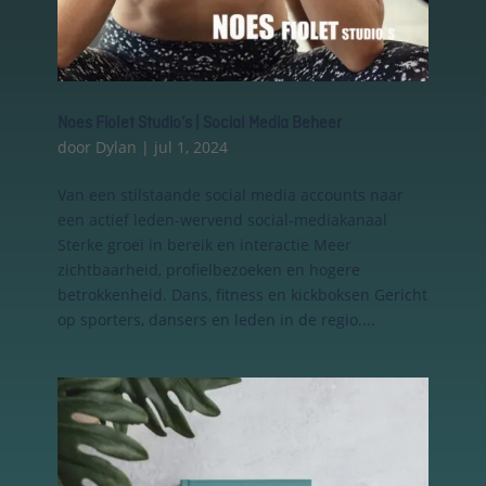
Noes Fiolet Studio’s | Social Media Beheer
door
Dylan
|
jul 1, 2024
Van een stilstaande social media accounts naar
een actief leden-wervend social-mediakanaal
Sterke groei in bereik en interactie Meer
Essentiële Cookies
zichtbaarheid, profielbezoeken en hogere
Deze cookies maken
betrokkenheid. Dans, fitness en kickboksen Gericht
kernfunctionaliteiten
op sporters, dansers en leden in de regio....
mogelijk, zoals
beveiliging,
identiteitscontrole
en netwerkbeheer.
Deze cookies
kunnen niet worden
uitgeschakeld.