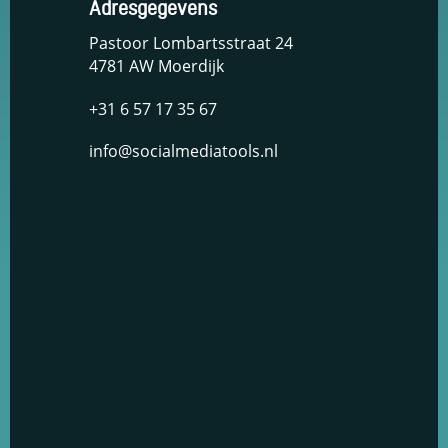
Adresgegevens
en om
betere
Pastoor Lombartsstraat 24
algehele
4781 AW Moerdijk
analyses uit
te voeren.
+31 6 57 17 35 67
info@socialmediatools.nl