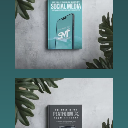
Schakel
marketingcookies
in
Deze cookies
worden gebruikt
om de effectiviteit
van advertenties bij
te houden om een
relevantere dienst
te bieden en betere
advertenties weer
te geven die
aansluiten bij je
interesses.
Schakel
functionele
cookies in
Deze cookies
verzamelen
data om