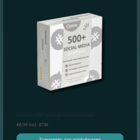
keuzes van
gebruikers te
onthouden om
zo de ervaring
te verbeteren
en
personaliseren.
Schakel
analytische
cookies in
Deze
cookies
helpen ons
te begrijpen
hoe
bezoekers
omgaan met
Business | 500+ Hashtags voor social media
onze
€
6,99
incl. BTW
website,
fouten
Toevoegen aan winkelwagen
ontdekken