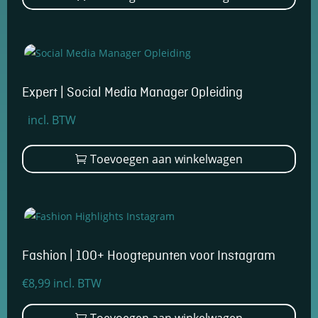
€2.199,00.
€1.499,00.
Expert | Social Media Manager Opleiding
Oorspronkelijke
Huidige
incl. BTW
prijs
prijs
was:
is:
Toevoegen aan winkelwagen
€3.499,00.
€2.599,00.
Fashion | 100+ Hoogtepunten voor Instagram
€
8,99
incl. BTW
Toevoegen aan winkelwagen