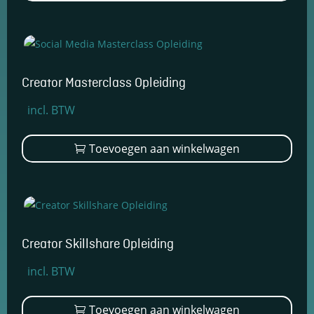
€1.699,00.
€1.249,00.
Creator Masterclass Opleiding
Oorspronkelijke
Huidige
incl. BTW
prijs
prijs
was:
is:
Toevoegen aan winkelwagen
€1.299,00.
€899,00.
Creator Skillshare Opleiding
Oorspronkelijke
Huidige
incl. BTW
prijs
prijs
was:
is:
Toevoegen aan winkelwagen