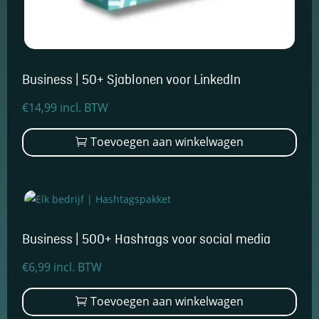
keuzes van
gebruikers te
onthouden om
zo de ervaring
te verbeteren
Business | 50+ Sjablonen voor LinkedIn
en
personaliseren.
€
14,99
incl. BTW
Toevoegen aan winkelwagen
Schakel
analytische
cookies in
Deze
cookies
helpen ons
te begrijpen
hoe
Business | 500+ Hashtags voor social media
bezoekers
omgaan met
€
6,99
incl. BTW
onze
website,
Toevoegen aan winkelwagen
fouten
ontdekken