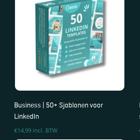
Business | 50+ Sjablonen voor
LinkedIn
€
14,99
incl. BTW
Dit