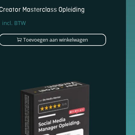
Creator Masterclass Opleiding
Oorspronkelijke
Huidige
incl. BTW
prijs
prijs
was:
is:
Toevoegen aan winkelwagen
€1.299,00.
€899,00.