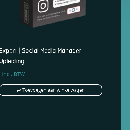
Expert | Social Media Manager
Opleiding
Oorspronkelijke
Huidige
incl. BTW
prijs
prijs
was:
is:
Toevoegen aan winkelwagen
€3.499,00.
€2.599,00.