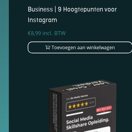
keuzes van
Business | 9 Hoogtepunten voor
gebruikers te
onthouden om
Instagram
zo de ervaring
te verbeteren
€
8,99
incl. BTW
en
personaliseren.
Toevoegen aan winkelwagen
Schakel
analytische
cookies in
Deze
cookies
helpen ons
te begrijpen
hoe
bezoekers
omgaan met
onze
website,
fouten
ontdekken