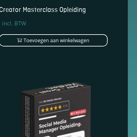
Creator Masterclass Opleiding
Oorspronkelijke
Huidige
incl. BTW
prijs
prijs
was:
is:
Toevoegen aan winkelwagen
€1.299,00.
€899,00.