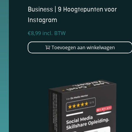
keuzes van
Business | 9 Hoogtepunten voor
gebruikers te
onthouden om
Instagram
zo de ervaring
te verbeteren
€
8,99
incl. BTW
en
personaliseren.
Toevoegen aan winkelwagen
Schakel
analytische
cookies in
Deze
cookies
helpen ons
te begrijpen
hoe
bezoekers
omgaan met
onze
website,
fouten
ontdekken