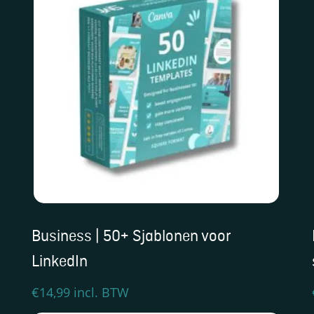
Business | 50+ Sjablonen voor
LinkedIn
€
14,99
incl. BTW
Dit