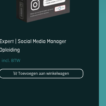
Expert | Social Media Manager
Opleiding
Oorspronkelijke
Huidige
incl. BTW
prijs
prijs
was:
is:
Toevoegen aan winkelwagen
€3.499,00.
€2.599,00.