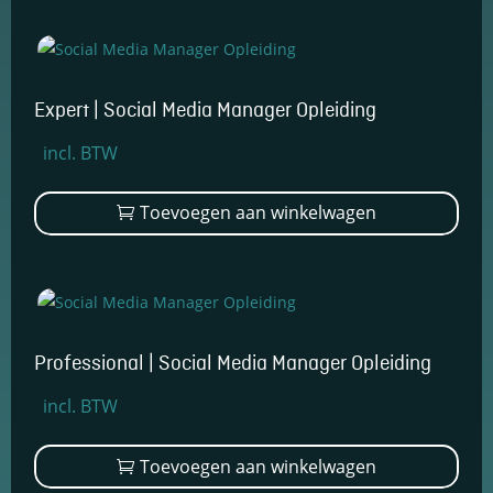
en om
betere
algehele
analyses uit
te voeren.
Expert | Social Media Manager Opleiding
Oorspronkelijke
Huidige
incl. BTW
prijs
prijs
was:
is:
Toevoegen aan winkelwagen
€3.499,00.
€2.599,00.
Professional | Social Media Manager Opleiding
Oorspronkelijke
Huidige
incl. BTW
prijs
prijs
was:
is:
Toevoegen aan winkelwagen
€2.799,00.
€2.199,00.