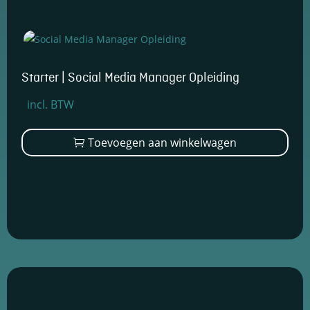
Starter | Social Media Manager Opleiding
Oorspronkelijke
Huidige
incl. BTW
prijs
prijs
was:
is:
Toevoegen aan winkelwagen
€1.799,00.
€1.399,00.