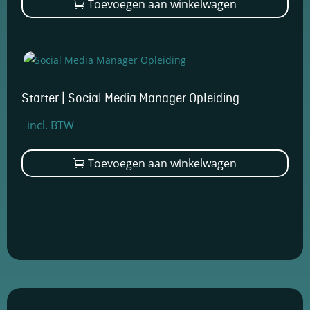
was:
is:
Toevoegen aan winkelwagen
op
€2.799,00.
€2.199,00.
de
prod
Starter | Social Media Manager Opleiding
Oorspronkelijke
Huidige
incl. BTW
prijs
prijs
was:
is:
Toevoegen aan winkelwagen
€1.799,00.
€1.399,00.