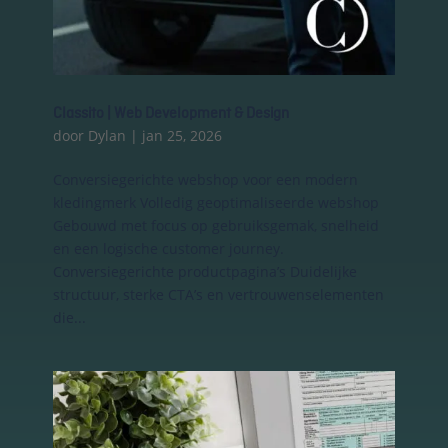
Classito | Web Development & Design
door
Dylan
|
jan 25, 2026
Conversiegerichte webshop voor een modern
kledingmerk Volledig geoptimaliseerde webshop
Gebouwd met focus op gebruiksgemak, snelheid
Essentiële Cookies
en een logische customer journey.
Deze cookies maken
Conversiegerichte productpagina’s Duidelijke
kernfunctionaliteiten
structuur, sterke CTA’s en vertrouwenselementen
mogelijk, zoals
die...
beveiliging,
identiteitscontrole
en netwerkbeheer.
Deze cookies
kunnen niet worden
uitgeschakeld.