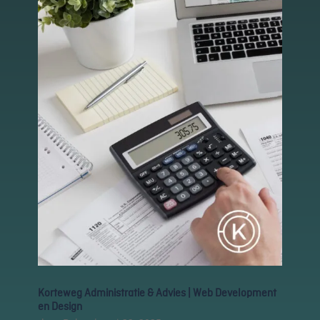
Schakel
marketingcookies
in
Deze cookies
worden gebruikt
om de effectiviteit
van advertenties bij
te houden om een
relevantere dienst
te bieden en betere
advertenties weer
te geven die
aansluiten bij je
interesses.
Schakel
functionele
cookies in
Deze cookies
Korteweg Administratie & Advies | Web Development
verzamelen
en Design
data om