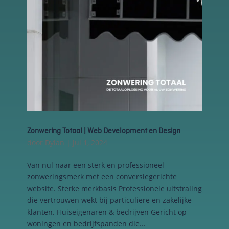
en om
betere
algehele
analyses uit
te voeren.
Zonwering Totaal | Web Development en Design
door
Dylan
|
jul 1, 2024
Van nul naar een sterk en professioneel
zonweringsmerk met een conversiegerichte
website. Sterke merkbasis Professionele uitstraling
die vertrouwen wekt bij particuliere en zakelijke
klanten. Huiseigenaren & bedrijven Gericht op
woningen en bedrijfspanden die...